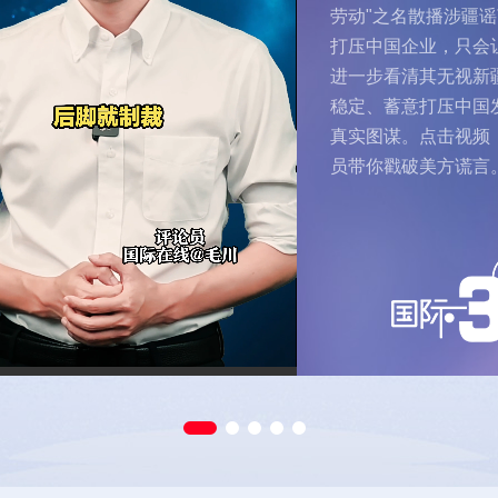
仅打破海外对中国制造的刻
劳动"之名散播涉疆
米，超
板印象，更让“逛厂看线”成
球首
打压中国企业，只会
为世界读懂中国式现代化的
中国会
进一步看清其无视新
合作，
鲜活窗口。
稳定、蓄意打压中国
互利共
工智能
真实图谋。点击视频
人类。
员带你戳破美方谎言