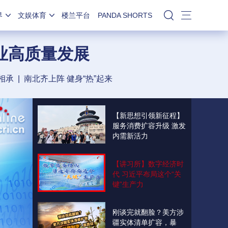
界
文娱体育
楼兰平台
PANDA SHORTS
站内搜索
业高质量发展
相承
|
南北齐上阵 健身“热”起来
【新思想引领新征程】
服务消费扩容升级 激发
内需新活力
【讲习所】数字经济时
代 习近平布局这个“关
键”生产力
刚谈完就翻脸？美方涉
疆实体清单扩容，暴