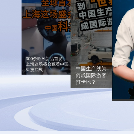
取巴西鸭肉作为参照核算基
《世界遗产名
准，人为重构中国产品生产
积首次突破10万平方
了《世界遗产名
成本，无视我国完整产业链
主题的空白，这
300款产品将实现全
社会对景德镇秉
带来的成本优势，刻意抬高
发。借助此次大会，
护思路、践行活
所谓倾销幅度。该做法尽显
的高度认可。
继续和各国加强交流
欧盟贸易保护主义倾向，最
终只会抬高欧洲市场鸭肉售
一起营造开放包容、
价，损害当地消费者利益。
赢的发展环境，让人
惠及所有人、造福全
销的篮子，错装了中国的鸭子
300余款AI新品首发，
上海这场盛会藏着中国
中国生产线为
科技底气
何成国际游客
打卡地？