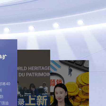
2026-07-31
单扩
世界遗产名录上新 景
2026-07-24
德镇凭什么填
欧盟反倾销的篮子，
2026-07-16
补“瓷”主题空白？
错装了中国的鸭子
300余款A
将40
上海这场盛
近日，欧盟对“北京鸭”发起
7月25日，联合国教科文组
所
国科技底气
反倾销调查，但中国实际出
织第48届世界遗产大会
口的是“樱桃谷鸭”，调查对
防
2026世界人
上，“景德镇手工瓷业遗
象根本对不上号。欧盟还选
人工智能全球
"强迫
议将于7月17
存”正式列入《世界遗产名
取巴西鸭肉作为参照核算基