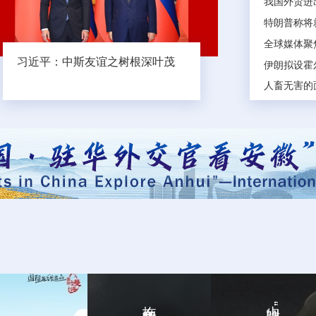
我国外贸进
暑假，让眼
特朗普称将
国际在线申
全球媒体聚焦
人畜无害的
习近平：中斯友谊之树根深叶茂
伊朗拟设霍
日本新版《
比A4纸还
多地购车补
公共交通更
非遗“活”
风雨磨砺香
安心吹空调
暑假，让眼
国际在线申
拖向危险！
山姆牌“迷魂汤”