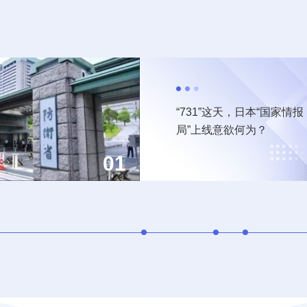
中国“新新三样”何以火遍全
炒作“产能过剩”站不住脚 世
“731”这天，日本“国家情报
球？
界共享“中国机遇2.0”
局”上线意欲何为？
01