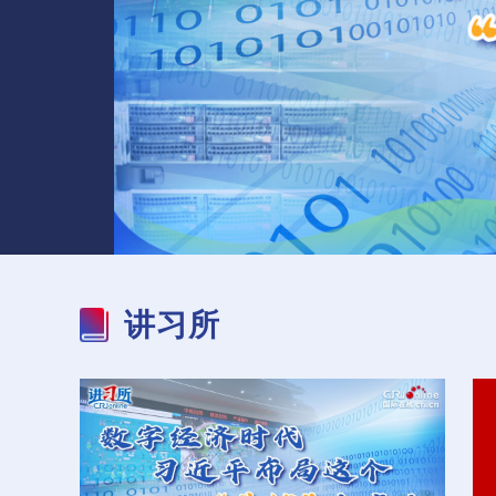
【新思想引领新征程】
服务消费扩容升级 激发
【国际漫评】自说
海峡控制权博弈白热化
内需新活力
自“画”
美国陷入战略困境
讲习所