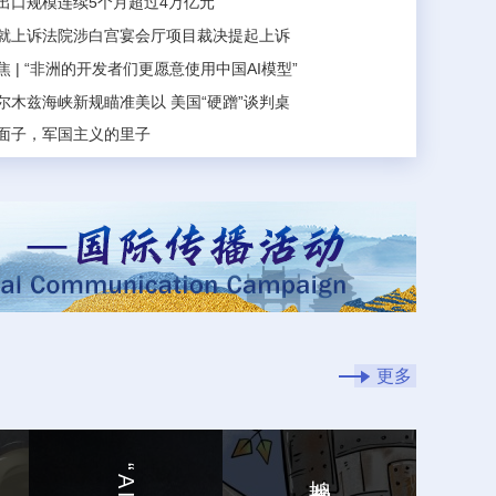
出口规模连续5个月超过4万亿元
睛也轻松放个假｜五健“童”行向未来
就上诉法院涉白宫宴会厅项目裁决提起上诉
领新闻记者证人员名单公示
 | “非洲的开发者们更愿意使用中国AI模型”
面子，军国主义的里子
尔木兹海峡新规瞄准美以 美国“硬蹭”谈判桌
防卫白皮书》，满篇野心和谎言
要薄！我国高端钢材迎来密集突破
贴再加码 助力汽车消费市场升温
适老，老年人出行更从容
起来，乡村更精彩
如故
、远离“空调病”，不妨养成这些小习惯
睛也轻松放个假｜五健“童”行向未来
领新闻记者证人员名单公示
更多
鸠占鹊巢