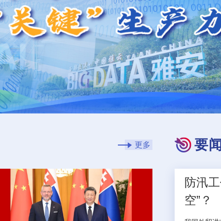
要
更多
防汛工
空”？