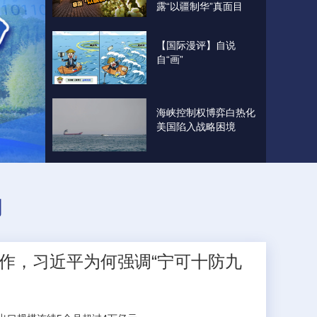
露“以疆制华”真面目
【国际漫评】自说
自“画”
海峡控制权博弈白热化
美国陷入战略困境
闻
作，习近平为何强调“宁可十防九