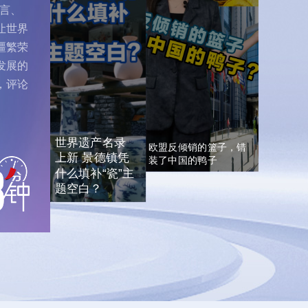
海举办，本次
谣言、
准，人为重构中国产品生产
录》，填补了《世界遗产名
积首次突破10
成本，无视我国完整产业链
300款产品将
录》里“瓷”主题的空白，这
让世界
带来的成本优势，刻意抬高
发。借助此次
背后是国际社会对景德镇秉
疆繁荣
继续和各国加
所谓倾销幅度。该做法尽显
一起营造开放
持系统性保护思路、践行活
欧盟贸易保护主义倾向，最
发展的
赢的发展环境
态传承理念的高度认可。
终只会抬高欧洲市场鸭肉售
惠及所有人、
，评论
价，损害当地消费者利益。
。
300余款AI新品首发，上海这场盛会藏着中国科技底
世界遗产名录
欧盟反倾销的篮子，错
上新 景德镇凭
装了中国的鸭子
什么填补“瓷”主
题空白？