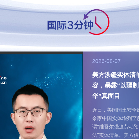
2026-08-07
2026-07-13
美方涉疆实体清
容，暴露“以疆制
中国生产线为何成国
际游客打卡地？
华”真面目
首发，
着中
近日，“我国工业旅游市场
近日，美国国土安全部
规模将在2029年突破3000
余家中国实体增列至
亿元”登上热搜。过去“闲人
会暨
谓"维吾尔强迫劳动预
级别会
免进”的生产车间变身文旅
日在上
法"实体清单。美方借
新宠，硬核的智能生产线不
览总面