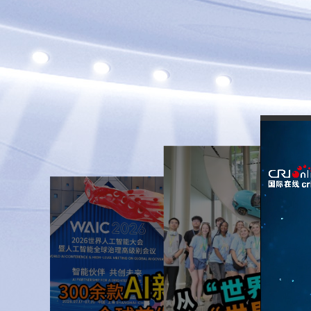
2026-07-16
300余款AI新品
2026-07-24
上海这场盛会藏
欧盟反倾销的篮子，
国科技底气
1
错装了中国的鸭子
名录上新 景
近日，欧盟对“北京鸭”发起
2026世界人工智能大
么填
反倾销调查，但中国实际出
题空白？
人工智能全球治理高
口的是“樱桃谷鸭”，调查对
联合国教科文组
议将于7月17日至20
象根本对不上号。欧盟还选
界遗产大会
海举办，本次大会展
手工瓷业遗