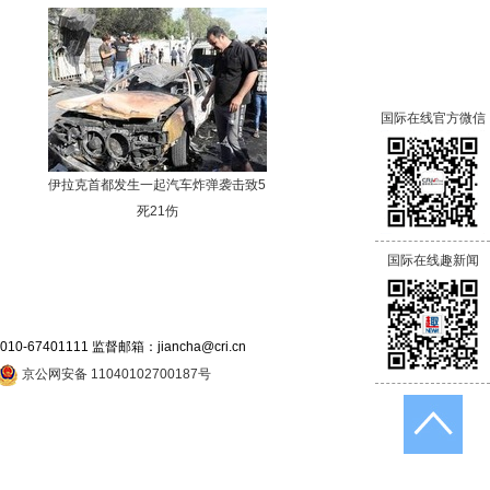
国际在线官方微信
伊拉克首都发生一起汽车炸弹袭击致5
死21伤
国际在线趣新闻
7401111 监督邮箱：jiancha@cri.cn
京公网安备 11040102700187号