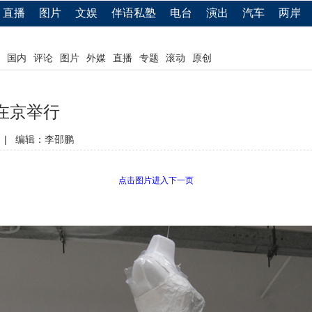
直播
图片
文娱
伴语私塾
电台
演出
汽车
两岸
国内
评论
图片
外媒
直播
专题
滚动
原创
在京举行
|
编辑：李邵鹏
点击图片进入下一页