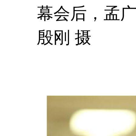
幕会后，孟广
殷刚 摄