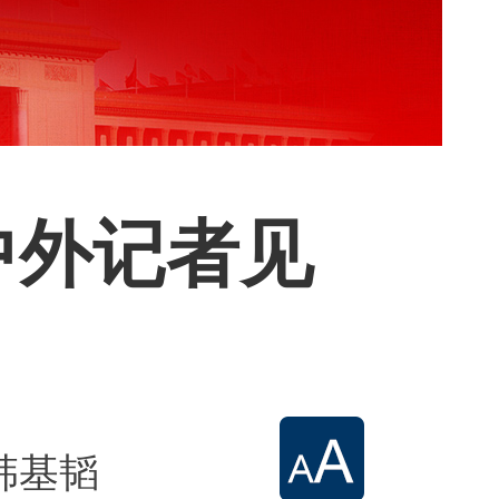
中外记者见
：韩基韬