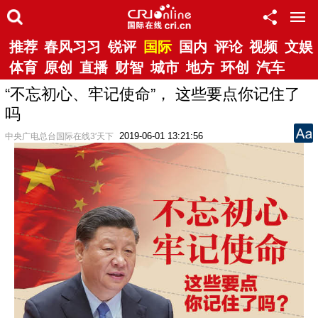
推荐
春风习习
锐评
国际
国内
评论
视频
文娱
体育
原创
直播
财智
城市
地方
环创
汽车
“不忘初心、牢记使命”， 这些要点你记住了
吗
2019-06-01 13:21:56
中央广电总台国际在线3′天下