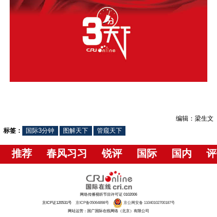
编辑：梁生文
标签：
国际3分钟
图解天下
管窥天下
推荐
春风习习
锐评
国际
国内
评
网络传播视听节目许可证 0102006
京ICP证120531号
京ICP备05064898号
京公网安备 11040102700187号
网站运营：国广国际在线网络（北京）有限公司