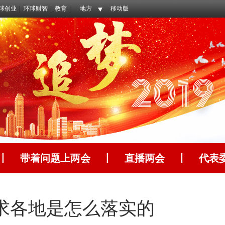
球创业
环球财智
教育
地方
移动版
丨
带着问题上两会
丨
直播两会
丨
代表
求各地是怎么落实的