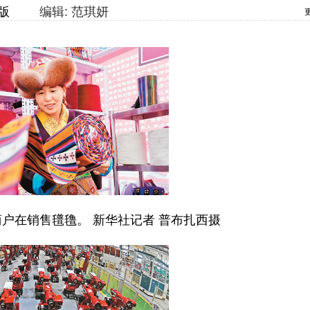
版
编辑: 范琪妍
在销售氆氇。 新华社记者 普布扎西摄