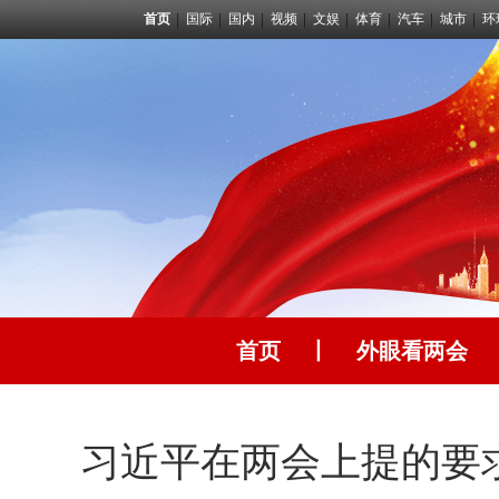
首页
国际
国内
视频
文娱
体育
汽车
城市
环
首页
丨
外眼看两会
习近平在两会上提的要