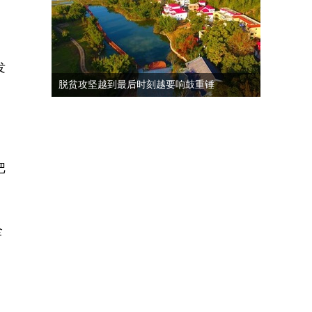
发
脱贫攻坚越到最后时刻越要响鼓重锤
把
全