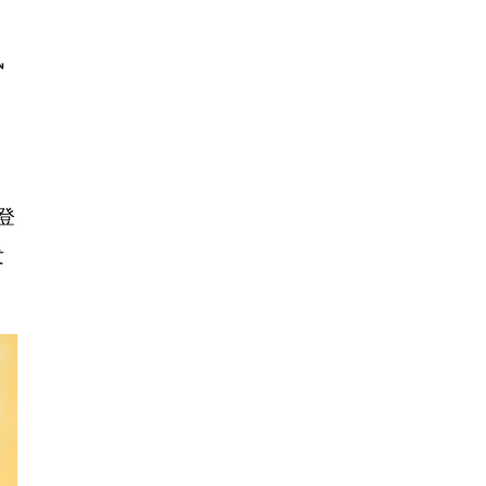
风
登
发