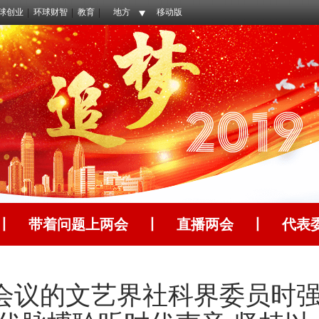
球创业
环球财智
教育
地方
移动版
丨
带着问题上两会
丨
直播两会
丨
代表
会议的文艺界社科界委员时