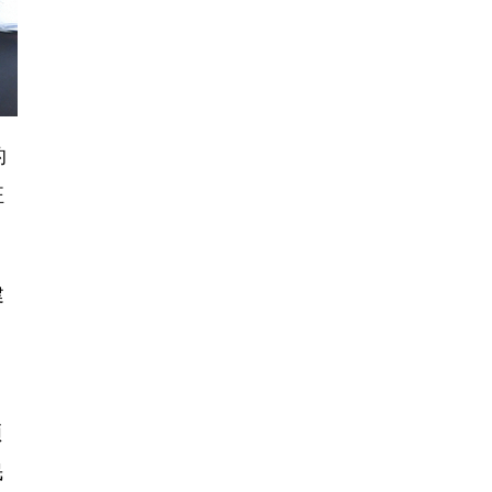
的
汪
建
，
领
民