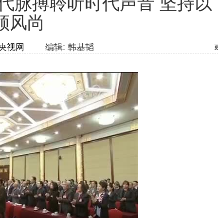
代脉搏聆听时代声音 坚持以
领风尚
央视网
编辑: 韩基韬