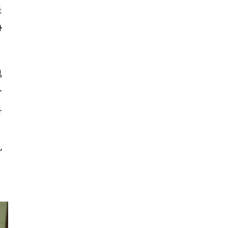
是
协
魂
分
科
巩