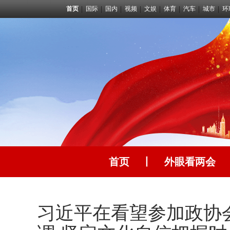
首页
国际
国内
视频
文娱
体育
汽车
城市
环
首页
丨
外眼看两会
习近平在看望参加政协