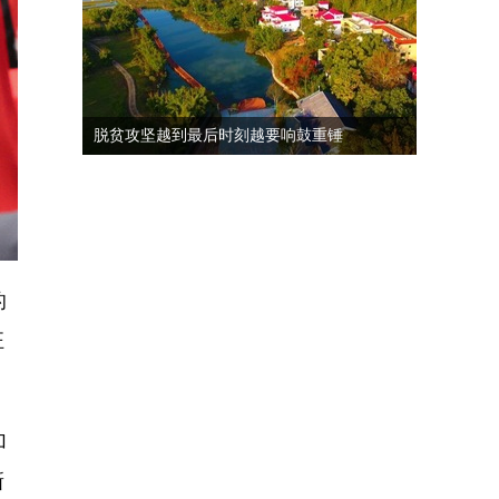
脱贫攻坚越到最后时刻越要响鼓重锤
的
汪
加
新