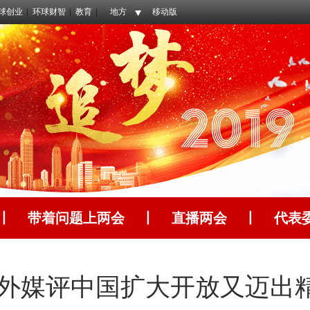
球创业
环球财智
教育
地方
移动版
丨
带着问题上两会
丨
直播两会
丨
代表
 外媒评中国扩大开放又迈出