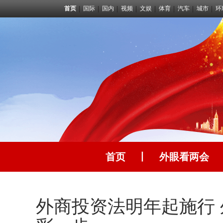
首页
国际
国内
视频
文娱
体育
汽车
城市
环
首页
丨
外眼看两会
外商投资法明年起施行