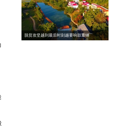
。
脱贫攻坚越到最后时刻越要响鼓重锤
的
。
能
投