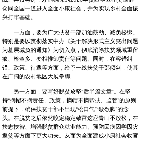
众同全国一道进入全面小康社会，并为实现乡村全面振
兴打牢基础。
一方面，要为广大扶贫干部加油鼓劲、减负松绑。
特别是要以贯彻落实中办《关于解决形式主义突出问题
为基层减负的通知》为切入点，彻底消除扶贫领域重留
痕、检查多、变相推卸责任等问题。同时，在容错纠
错、政策、待遇等方面，给予一线扶贫干部倾斜，使其
在广阔的农村地区大展拳脚。
另一方面，要写好脱贫攻坚“后半篇文章”。在坚
持“摘帽不摘责任、政策，摘帽不摘帮扶、监管”的原则
前提下，确保扶贫干部不出现“松口气”“歇歇脚”的念
头。在脱贫之后依然咬定稳定致富这座青山不放松，在
扶志扶智、增强脱贫群众就业能力、预防因病因学因灾
返贫等方面下更大功夫。从而为全面建成小康社会收官