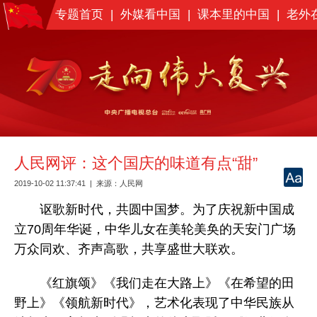
专题首页
|
外媒看中国
|
课本里的中国
|
老外
人民网评：这个国庆的味道有点“甜”
2019-10-02 11:37:41
|
来源：
人民网
讴歌新时代，共圆中国梦。为了庆祝新中国成
立70周年华诞，中华儿女在美轮美奂的天安门广场
万众同欢、齐声高歌，共享盛世大联欢。
《红旗颂》《我们走在大路上》《在希望的田
野上》《领航新时代》，艺术化表现了中华民族从