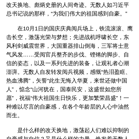
改天换地、彪炳史册的人间奇迹。无数人如习近平
总书记说的那样，“为我们伟大的祖国感到自豪。”
在10月1日的国庆庆典阅兵场上，铁流滚滚、鹰
击长空，激荡光荣与梦想；先进战机呼啸长空，东
风利剑威震世界，大国重器排山倒海，三军将士意
气风发……受阅官兵整齐的步伐、铿锵的脚步、自
信的姿态，以及一系列先进的装备，让观礼者心潮
澎湃。无数人自发转发阅兵视频，感慨“热泪盈眶、
热血沸腾”，矢誓“此生无悔入华夏，来世还做中国
人”，惦念“山河犹在，国泰民安，这盛世如您所
愿”，祝福“伟大祖国生日快乐，更加繁荣昌盛”！一
种难以尽言的自豪感，在各个年龄层的人心中油然
而生。
是什么样的改天换地，激荡起人们难以抑制的
自豪感与自信？又是什么样的力量，焕发着无数人