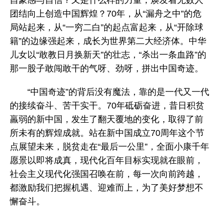
团结向上创造中国辉煌？70年，从“漏舟之中”的危
局站起来，从“一穷二白”的起点富起来，从“开除球
籍”的边缘强起来，成长为世界第二大经济体。中华
儿女以“敢教日月换新天”的壮志，“杀出一条血路”的
那一股子敢闯敢干的气呀、劲呀，拼出中国奇迹。
“中国奇迹”的背后没有魔法，靠的是一代又一代
的接续奋斗、苦干实干。70年砥砺奋进，昔日积贫
羸弱的新中国，发生了翻天覆地的变化，取得了前
所未有的辉煌成就。站在新中国成立70周年这个节
点展望未来，脱贫走在“最后一公里”，全面小康千年
愿景以即将成真，现代化百年目标实现就在眼前，
社会主义现代化强国召唤在前，每一次向前跨越，
都激励我们把握机遇、迎难而上，为了美好梦想不
懈奋斗。