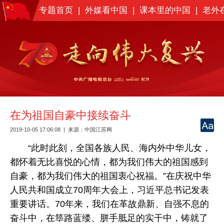
专题首页
|
外媒看中国
|
课本里的中国
|
老外
在为祖国自豪中接续奋斗
2019-10-05 17:06:08
|
来源：
中国江苏网
“此时此刻，全国各族人民、海内外中华儿女，
都怀着无比喜悦的心情，都为我们伟大的祖国感到
自豪，都为我们伟大的祖国衷心祝福。”在庆祝中华
人民共和国成立70周年大会上，习近平总书记发表
重要讲话。70年来，我们在革故鼎新、自强不息的
奋斗中，在筚路蓝缕、胼手胝足的实干中，铸就了