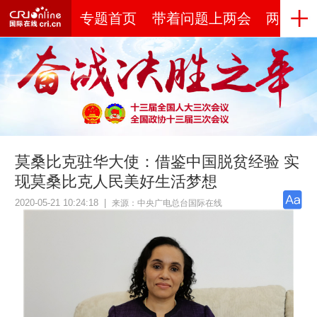
专题首页
带着问题上两会
两会世
莫桑比克驻华大使：借鉴中国脱贫经验 实
现莫桑比克人民美好生活梦想
2020-05-21 10:24:18
|
来源：中央广电总台国际在线