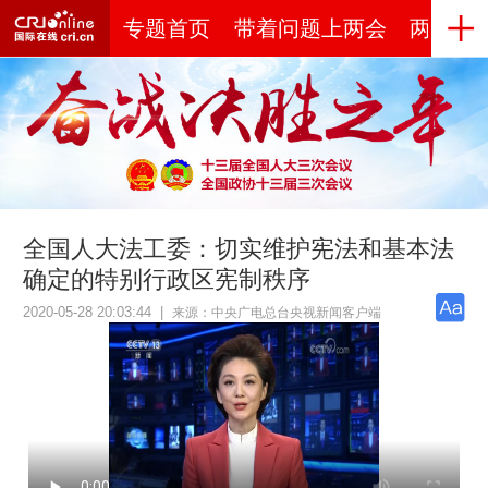
专题首页
带着问题上两会
两会世
全国人大法工委：切实维护宪法和基本法
确定的特别行政区宪制秩序
2020-05-28 20:03:44
|
来源：
中央广电总台央视新闻客户端