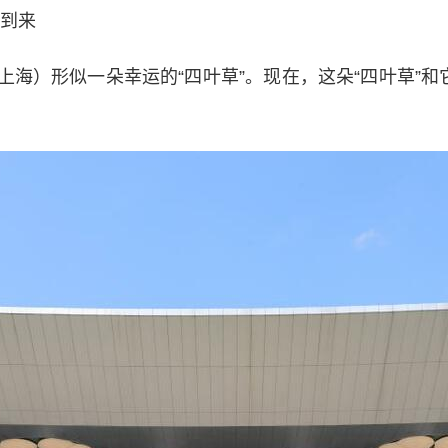
次到来
）形似一朵幸运的“四叶草”。现在，这朵“四叶草”和它