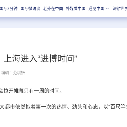
国际3分钟
国际微访谈
老外在中国
外媒看中国
遇见中国
深耕世
上海进入“进博时间”
编辑：范琪妍
拉开帷幕只有一周的时间。
都市依然抱着第一次的热情、劲头和心态，以“百尺竿头