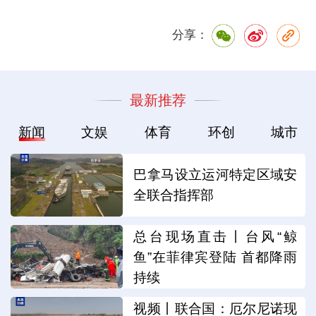
分享：
最新推荐
新闻
文娱
体育
环创
城市
巴拿马设立运河特定区域安
全联合指挥部
总台现场直击丨台风“鲸
鱼”在菲律宾登陆 首都降雨
持续
视频丨联合国：厄尔尼诺现