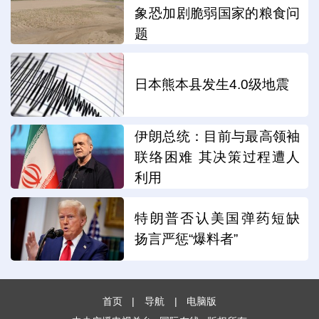
象恐加剧脆弱国家的粮食问
题
日本熊本县发生4.0级地震
伊朗总统：目前与最高领袖
联络困难 其决策过程遭人
利用
特朗普否认美国弹药短缺
扬言严惩“爆料者”
首页
|
导航
|
电脑版