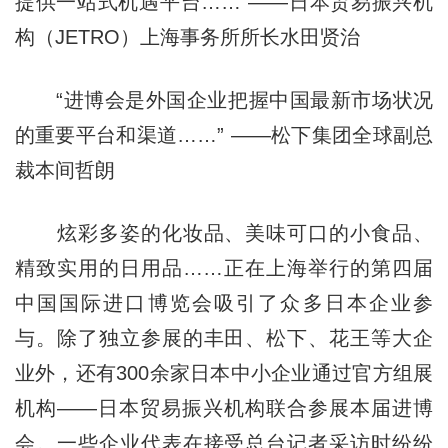
提供一站式机遇平台……”——日本贸易振兴机
构（JETRO）上海事务所所长水田贤治
“进博会是外国企业把握中国最新市场状况
的重要平台和渠道……” ——松下集团全球副总
裁本间哲朗
炫彩多姿的化妆品、美味可口的小食品、
精致实用的日用品……正在上海举行的第四届
中国国际进口博览会吸引了众多日本企业参
与。除了独立参展的丰田、松下、花王等大企
业外，还有300余家日本中小企业通过官方组展
机构——日本贸易振兴机构联合参展本届进博
会。一些企业代表在接受总台记者采访时纷纷