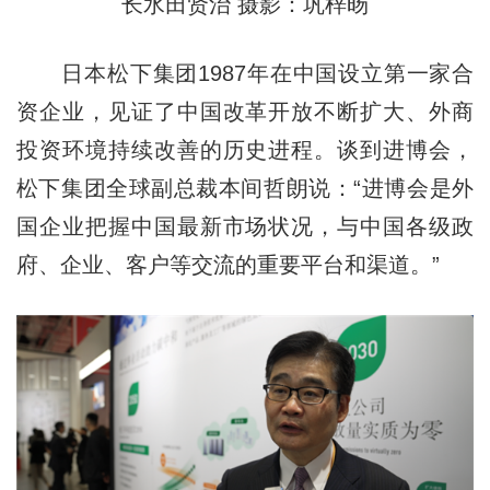
长水田贤治 摄影：巩梓旸
日本松下集团1987年在中国设立第一家合
资企业，见证了中国改革开放不断扩大、外商
投资环境持续改善的历史进程。谈到进博会，
松下集团全球副总裁本间哲朗说：“进博会是外
国企业把握中国最新市场状况，与中国各级政
府、企业、客户等交流的重要平台和渠道。”