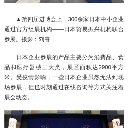
▲第四届进博会上，300余家日本中小企业
通过官方组展机构——日本贸易振兴机构联合
参展。摄影：刘睿
日本企业参展的产品主要分为消费品、食
品和医疗器械三大类，展区面积达2900平方
米。受疫情影响，一些日本企业虽然无法到现
场参展，但也时刻通过在线咨询等方式关注着
展会动态。