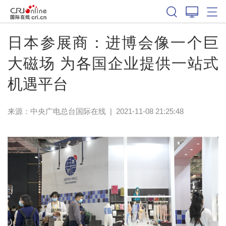
日本参展商：进博会像一个巨
大磁场 为各国企业提供一站式
机遇平台
来源：中央广电总台国际在线
|
2021-11-08 21:25:48