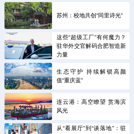
苏州：校地共创“同里诗光”
这些“超级工厂”有何魔力？
驻华外交官解码合肥智造新
力量
生态守护 持续解锁高颜
值“重庆蓝”
连云港：高空瞭望 赏海滨
风光
从“看展厅”到“谈落地”：驻