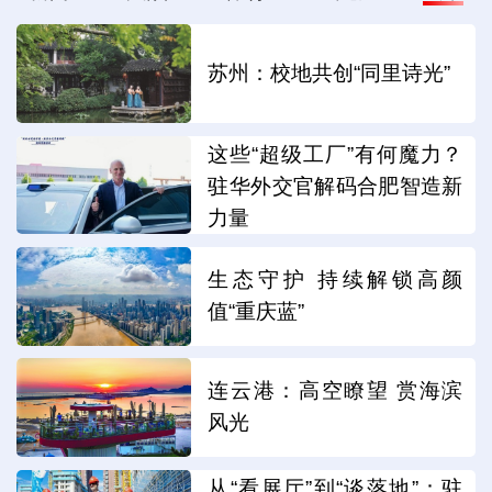
苏州：校地共创“同里诗光”
这些“超级工厂”有何魔力？
驻华外交官解码合肥智造新
力量
生态守护 持续解锁高颜
值“重庆蓝”
连云港：高空瞭望 赏海滨
风光
从“看展厅”到“谈落地”：驻