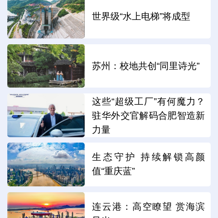
世界级“水上电梯”将成型
苏州：校地共创“同里诗光”
这些“超级工厂”有何魔力？
驻华外交官解码合肥智造新
力量
生态守护 持续解锁高颜
值“重庆蓝”
连云港：高空瞭望 赏海滨