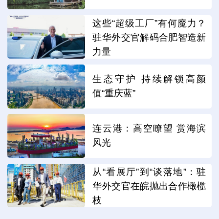
这些“超级工厂”有何魔力？
驻华外交官解码合肥智造新
力量
生态守护 持续解锁高颜
值“重庆蓝”
连云港：高空瞭望 赏海滨
风光
从“看展厅”到“谈落地”：驻
华外交官在皖抛出合作橄榄
枝