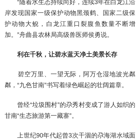
“随着水生态持续向好，连续3年在白龙江沿
岸发现国家一级保护动物黑颈鹤、国家二级保
护动物大鲵，白龙江重口裂腹鱼数量不断增
加。”舟曲县农林局高级兽医师侯勇说。
利在千秋，让碧水蓝天净土美景长存
碧空万里、一望无际，阿万仓湿地波光粼
粼，“九色甘南”书写着绿色崛起的壮阔篇章。
曾经“垃圾围村”的尕秀村变成了游人如织的
甘南“生态旅游第一藏寨”。
上世纪90年代起曾3次干涸的尕海湖水域面