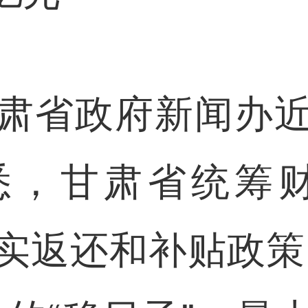
省政府新闻办近
悉，甘肃省统筹财
落实返还和补贴政