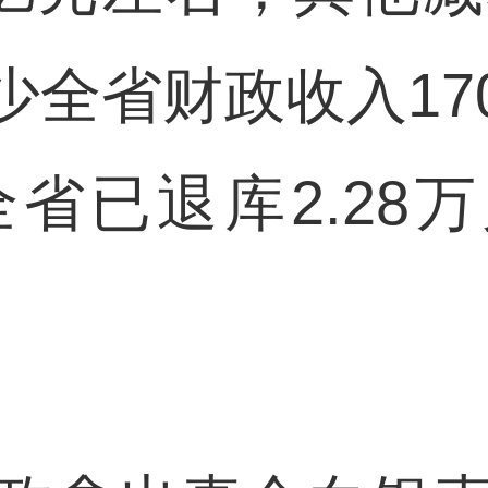
少全省财政收入17
全省已退库2.28