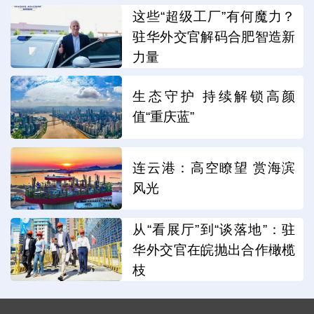
这些“超级工厂”有何魔力？
驻华外交官解码合肥智造新
力量
生态守护 持续解锁高颜
值“重庆蓝”
连云港：高空瞭望 赏海滨
风光
从“看展厅”到“谈落地”：驻
华外交官在皖抛出合作橄榄
枝