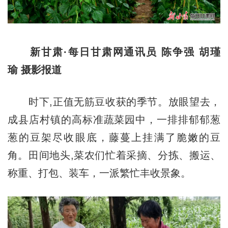
新甘肃·每日甘肃网通讯员 陈争强 胡瑾
瑜 摄影报道
时下,正值无筋豆收获的季节。放眼望去，
成县店村镇的高标准蔬菜园中，一排排郁郁葱
葱的豆架尽收眼底，藤蔓上挂满了脆嫩的豆
角。田间地头,菜农们忙着采摘、分拣、搬运、
称重、打包、装车，一派繁忙丰收景象。