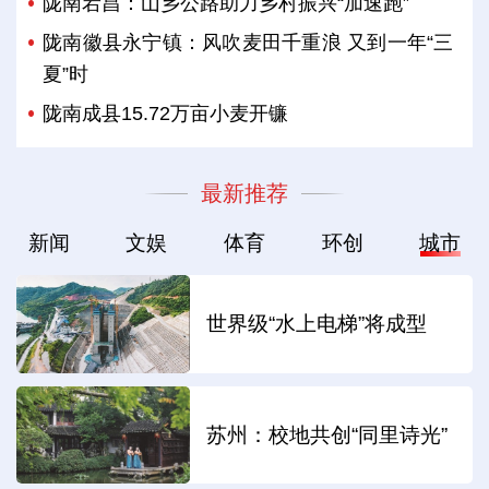
陇南宕昌：山乡公路助力乡村振兴“加速跑”
陇南徽县永宁镇：风吹麦田千重浪 又到一年“三
夏”时
陇南成县15.72万亩小麦开镰
最新推荐
新闻
文娱
体育
环创
城市
世界级“水上电梯”将成型
苏州：校地共创“同里诗光”