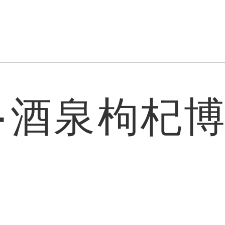
·酒泉枸杞博