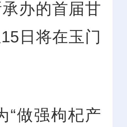
所承办的首届甘
至15日将在玉门
“做强枸杞产