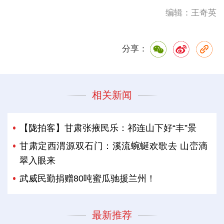
编辑：王奇英
分享：
相关新闻
【陇拍客】甘肃张掖民乐：祁连山下好“丰”景
甘肃定西渭源双石门：溪流蜿蜒欢歌去 山峦滴
翠入眼来
武威民勤捐赠80吨蜜瓜驰援兰州！
最新推荐