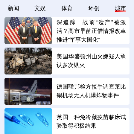
新闻
文娱
体育
环创
城市
深追踪丨战前“遗产”被激
活？高市早苗正借情报改革
推进“军事大国化”
美国华盛顿州山火嫌疑人承
认多次纵火
德国联邦检方接手调查莱比
锡机场无人机爆炸物事件
英国一种免冷藏疫苗临床试
验取得积极结果