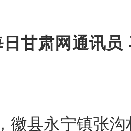
每日甘肃网通讯员 
县永宁镇张沟村