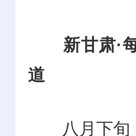
新甘肃·
道
八月下旬，徽