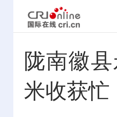
陇南徽县
米收获忙