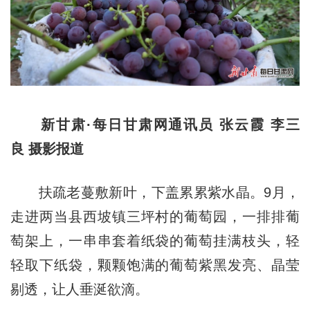
新甘肃·每日甘肃网通讯员 张云霞 李三
良 摄影报道
扶疏老蔓敷新叶，下盖累累紫水晶。9月，
走进两当县西坡镇三坪村的葡萄园，一排排葡
萄架上，一串串套着纸袋的葡萄挂满枝头，轻
轻取下纸袋，颗颗饱满的葡萄紫黑发亮、晶莹
剔透，让人垂涎欲滴。