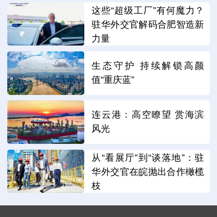
这些“超级工厂”有何魔力？
驻华外交官解码合肥智造新
力量
生态守护 持续解锁高颜
值“重庆蓝”
连云港：高空瞭望 赏海滨
风光
从“看展厅”到“谈落地”：驻
华外交官在皖抛出合作橄榄
枝