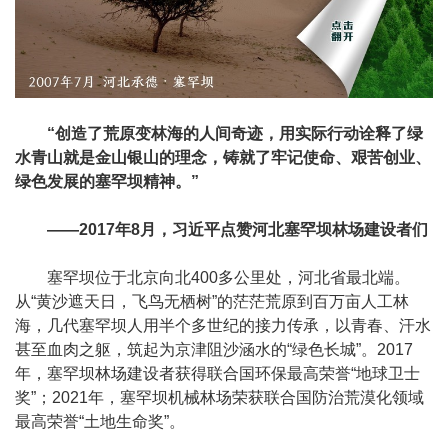
“创造了荒原变林海的人间奇迹，用实际行动诠释了绿
水青山就是金山银山的理念，铸就了牢记使命、艰苦创业、
绿色发展的塞罕坝精神。”
——2017年8月，习近平点赞河北塞罕坝林场建设者们
塞罕坝位于北京向北400多公里处，河北省最北端。
从“黄沙遮天日，飞鸟无栖树”的茫茫荒原到百万亩人工林
海，几代塞罕坝人用半个多世纪的接力传承，以青春、汗水
甚至血肉之躯，筑起为京津阻沙涵水的“绿色长城”。2017
年，塞罕坝林场建设者获得联合国环保最高荣誉“地球卫士
奖”；2021年，塞罕坝机械林场荣获联合国防治荒漠化领域
最高荣誉“土地生命奖”。