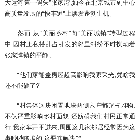
大运河第一码头”张家湾,如今在北京城市副中心
高质量发展的“快车道”上焕发蓬勃生机。
然而,从“美丽乡村”向“美丽城镇”转型过程
中,因村庄私搭乱占引发的邻里纠纷不时扰动着
张家湾镇的平静。
“他们家翻盖房屋超高影响我家采光,凭啥我
还不能砸了?”
“村集体这块闲置地块两侧六户都超占堆物,
不仅严重影响乡村面貌,还妨碍我们村民正常通
行,我家车开不进来,周围这几家邻居经常因为这
事吵吵嚷嚷的,这要咋解决?”