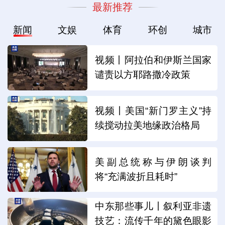
最新推荐
新闻
文娱
体育
环创
城市
视频丨阿拉伯和伊斯兰国家
谴责以方耶路撒冷政策
视频丨美国“新门罗主义”持
续搅动拉美地缘政治格局
美副总统称与伊朗谈判
将“充满波折且耗时”
中东那些事儿丨叙利亚非遗
技艺：流传千年的黛色眼影