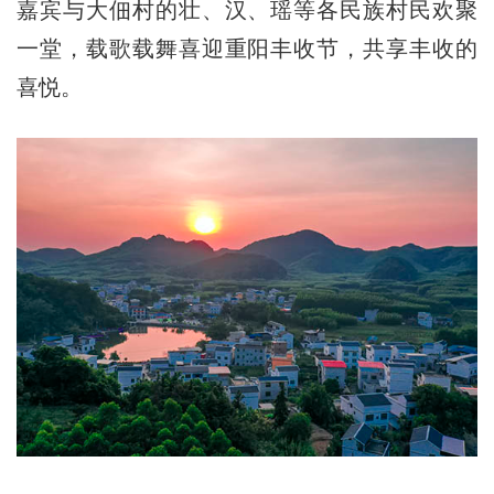
嘉宾与大佃村的壮、汉、瑶等各民族村民欢聚
一堂，载歌载舞喜迎重阳丰收节，共享丰收的
喜悦。