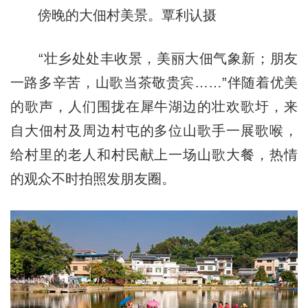
傍晚的大佃村美景。覃利认摄
“壮乡处处丰收景，美丽大佃气象新；朋友
一路多辛苦，山歌当茶敬贵宾……”伴随着优美
的歌声，人们围拢在犀牛湖边的壮欢歌圩，来
自大佃村及周边村屯的多位山歌手一展歌喉，
给村里的老人和村民献上一场山歌大餐，热情
的观众不时拍照发朋友圈。