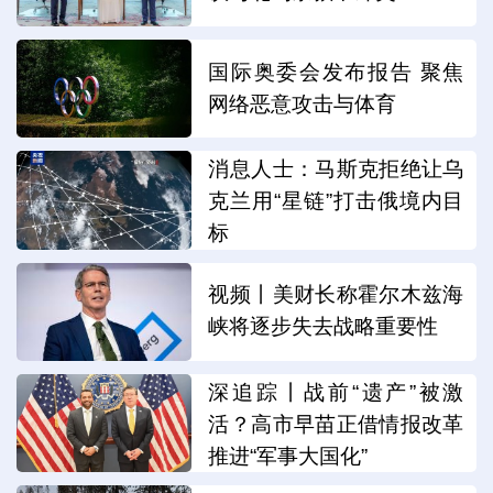
国际奥委会发布报告 聚焦
网络恶意攻击与体育
消息人士：马斯克拒绝让乌
克兰用“星链”打击俄境内目
标
视频丨美财长称霍尔木兹海
峡将逐步失去战略重要性
深追踪丨战前“遗产”被激
活？高市早苗正借情报改革
推进“军事大国化”