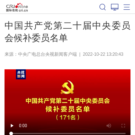
中国共产党第二十届中央委员
会候补委员名单
来源：
中央广电总台央视新闻客户端
|
2022-10-22 13:20:43