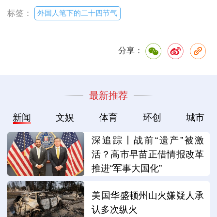
外国人笔下的二十四节气
标签：
分享：
最新推荐
新闻
文娱
体育
环创
城市
深追踪丨战前“遗产”被激
活？高市早苗正借情报改革
推进“军事大国化”
美国华盛顿州山火嫌疑人承
认多次纵火