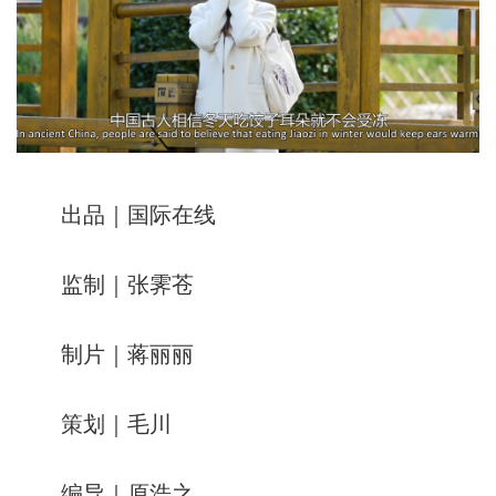
出品｜国际在线
监制｜张霁苍
制片｜蒋丽丽
策划｜毛川
编导｜原浩之