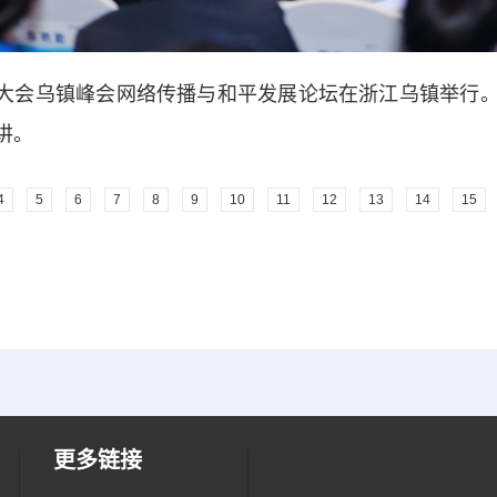
网大会乌镇峰会网络传播与和平发展论坛在浙江乌镇举行
讲。
4
5
6
7
8
9
10
11
12
13
14
15
更多链接