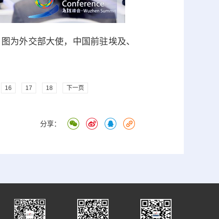
。图为外交部大使，中国前驻埃及、
16
17
18
下一页
分享：