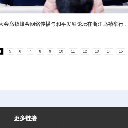
网大会乌镇峰会网络传播与和平发展论坛在浙江乌镇举行
4
5
6
7
8
9
10
11
12
13
14
15
更多链接