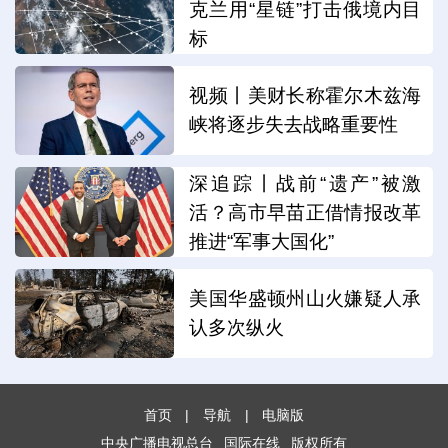
克兰用“星链”打击俄境内目
标
视频丨美财长称霍尔木兹海
峡将逐步失去战略重要性
深追踪丨战前“遗产”被激
活？高市早苗正借情报改革
推进“军事大国化”
美国华盛顿州山火嫌疑人承
认多次纵火
首页
|
导航
|
电脑版
中央广播电视总台
国际在线
版权所有