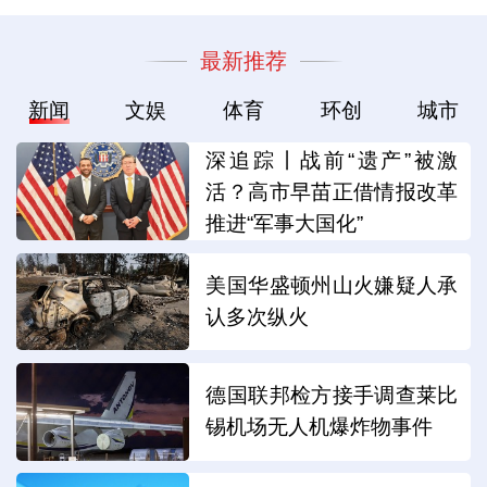
最新推荐
新闻
文娱
体育
环创
城市
深追踪丨战前“遗产”被激
活？高市早苗正借情报改革
推进“军事大国化”
美国华盛顿州山火嫌疑人承
认多次纵火
德国联邦检方接手调查莱比
锡机场无人机爆炸物事件