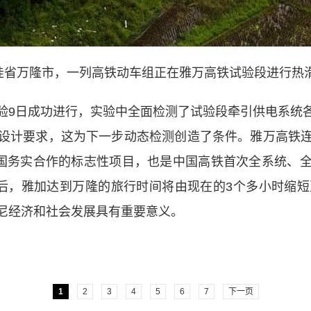
省万隆市，一列高铁动车组正在雅万高铁试验段进行热
9日成功进行，实验中全面检测了试验段牵引供电系统各
设计要求，这为下一步动态检测创造了条件。雅万高铁
两国务实合作的标志性项目，也是中国高铁首次全系统、
成后，雅加达到万隆的旅行时间将由现在的3个多小时缩短
尼经济和社会发展具有重要意义。
1
2
3
4
5
6
7
下一页