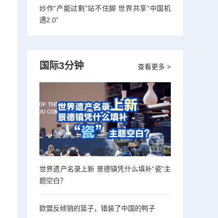
炒作“产能过剩”站不住脚 世界共享“中国机
遇2.0”
国际3分钟
查看更多 >
世界遗产名录上新 景德镇凭什么填补“瓷”主
题空白？
欧盟反倾销的篮子，错装了中国的鸭子