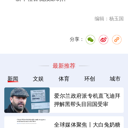
编辑：杨玉国
分享：
最新推荐
新闻
文娱
体育
环创
城市
爱尔兰政府派专机直飞迪拜
押解黑帮头目回国受审
全球媒体聚焦丨大白兔奶糖