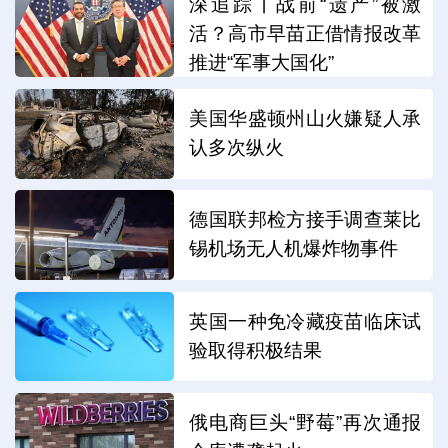
深追踪丨战前“遗产”被激
活？高市早苗正借情报改革
推进“军事大国化”
美国华盛顿州山火嫌疑人承
认多次纵火
德国联邦检方接手调查莱比
锡机场无人机爆炸物事件
英国一种免冷藏疫苗临床试
验取得积极结果
俄电商巨头“野莓”再次通报