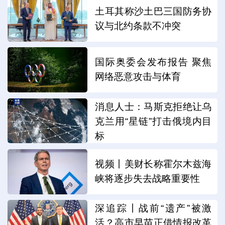
土耳其称沙土巴三国防务协
议与北约条款不冲突
国际奥委会发布报告 聚焦
网络恶意攻击与体育
消息人士：马斯克拒绝让乌
克兰用“星链”打击俄境内目
标
视频丨美财长称霍尔木兹海
峡将逐步失去战略重要性
深追踪丨战前“遗产”被激
活？高市早苗正借情报改革