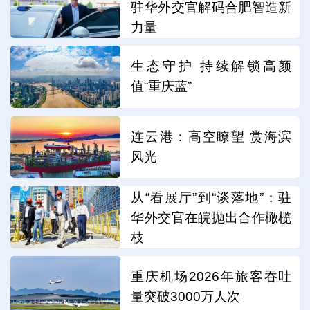
驻华外交官解码合肥智造新
力量
生态守护 持续解锁高颜
值“重庆蓝”
连云港：高空瞭望 赏海滨
风光
从“看展厅”到“谈落地”：驻
华外交官在皖抛出合作橄榄
枝
重庆机场2026年旅客吞吐
量突破3000万人次