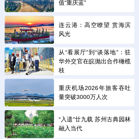
值“重庆蓝”
连云港：高空瞭望 赏海滨
风光
从“看展厅”到“谈落地”：驻
华外交官在皖抛出合作橄榄
枝
重庆机场2026年旅客吞吐
量突破3000万人次
“入遗”廿九载 苏州古典园林
融入当代