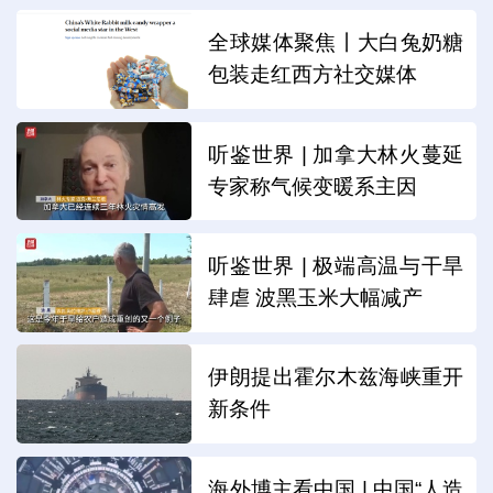
全球媒体聚焦丨大白兔奶糖
包装走红西方社交媒体
听鉴世界 | 加拿大林火蔓延
专家称气候变暖系主因
听鉴世界 | 极端高温与干旱
肆虐 波黑玉米大幅减产
伊朗提出霍尔木兹海峡重开
新条件
海外博主看中国 | 中国“人造