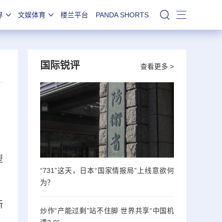
界
文娱体育
楼兰平台
PANDA SHORTS
站内搜索
国际锐评
查看更多 >
型
“731”这天，日本“国家情报局”上线意欲何
为？
新
炒作“产能过剩”站不住脚 世界共享“中国机