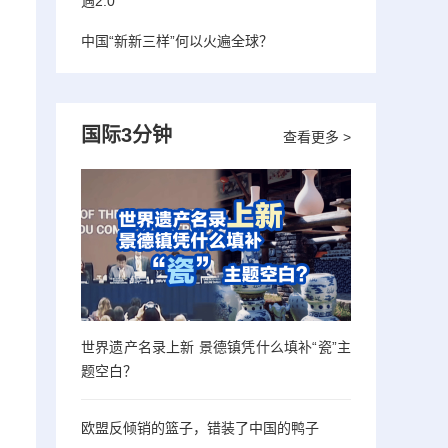
遇2.0”
中国“新新三样”何以火遍全球？
国际3分钟
查看更多 >
世界遗产名录上新 景德镇凭什么填补“瓷”主
题空白？
欧盟反倾销的篮子，错装了中国的鸭子