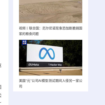
视频丨联合国：厄尔尼诺现象恐加剧脆弱国
家的粮食问题
，
枢
美国“元”公司AI模型测试期间入侵另一家公
司
图
松
工