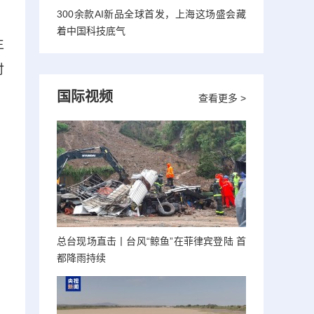
300余款AI新品全球首发，上海这场盛会藏
着中国科技底气
生
付
国际视频
查看更多 >
总台现场直击丨台风“鲸鱼”在菲律宾登陆 首
都降雨持续