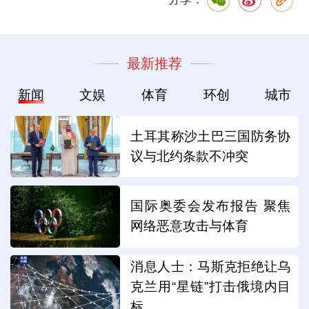
最新推荐
新闻
文娱
体育
环创
城市
土耳其称沙土巴三国防务协
议与北约条款不冲突
国际奥委会发布报告 聚焦
网络恶意攻击与体育
消息人士：马斯克拒绝让乌
克兰用“星链”打击俄境内目
标