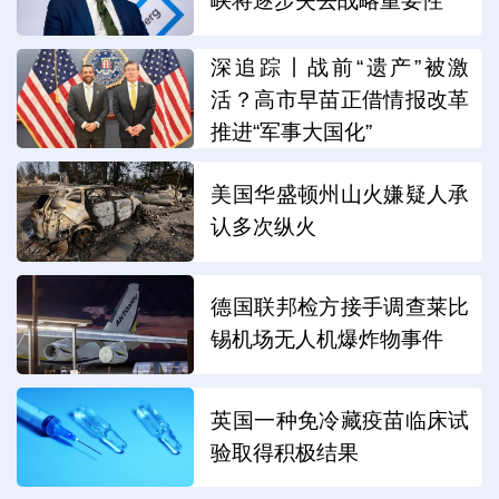
峡将逐步失去战略重要性
深追踪丨战前“遗产”被激
活？高市早苗正借情报改革
推进“军事大国化”
美国华盛顿州山火嫌疑人承
认多次纵火
德国联邦检方接手调查莱比
锡机场无人机爆炸物事件
英国一种免冷藏疫苗临床试
验取得积极结果