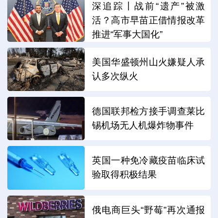
深追踪丨战前“遗产”被激
活？高市早苗正借情报改革
推进“军事大国化”
美国华盛顿州山火嫌疑人承
认多次纵火
德国联邦检方接手调查莱比
锡机场无人机爆炸物事件
英国一种免冷藏疫苗临床试
验取得积极结果
俄电商巨头“野莓”再次通报