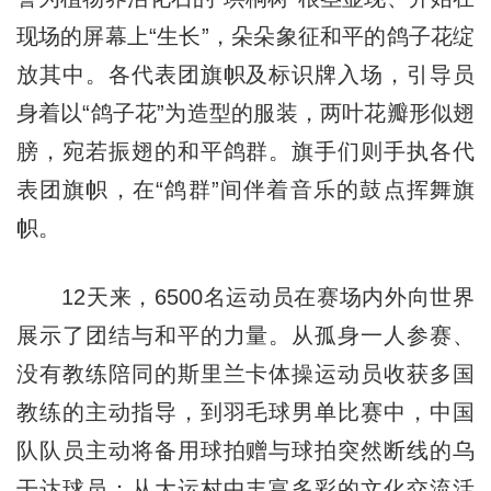
现场的屏幕上“生长”，朵朵象征和平的鸽子花绽
放其中。各代表团旗帜及标识牌入场，引导员
身着以“鸽子花”为造型的服装，两叶花瓣形似翅
膀，宛若振翅的和平鸽群。旗手们则手执各代
表团旗帜，在“鸽群”间伴着音乐的鼓点挥舞旗
帜。
12天来，6500名运动员在赛场内外向世界
展示了团结与和平的力量。从孤身一人参赛、
没有教练陪同的斯里兰卡体操运动员收获多国
教练的主动指导，到羽毛球男单比赛中，中国
队队员主动将备用球拍赠与球拍突然断线的乌
干达球员；从大运村中丰富多彩的文化交流活