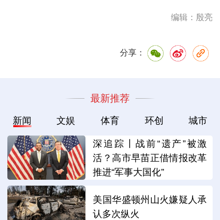
编辑：殷亮
分享：
最新推荐
新闻
文娱
体育
环创
城市
深追踪丨战前“遗产”被激
活？高市早苗正借情报改革
推进“军事大国化”
美国华盛顿州山火嫌疑人承
认多次纵火